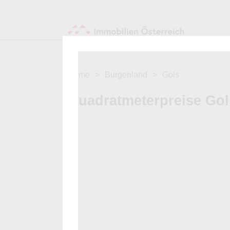
Home
Burgenland
Gols
Quadratmeterpreise Go