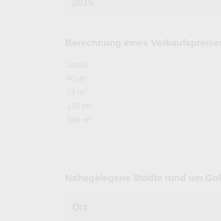
2015
Berechnung eines Verkaufspreises 
Größe
40 m²
75 m²
120 m²
180 m²
Nahegelegene Städte rund um Go
Ort