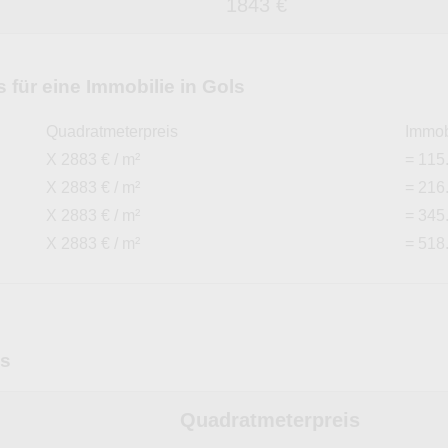
1843 €
für eine Immobilie in Gols
Quadratmeterpreis
Immob
X 2883 € / m²
= 115
X 2883 € / m²
= 216
X 2883 € / m²
= 345
X 2883 € / m²
= 518
ls
Quadratmeterpreis