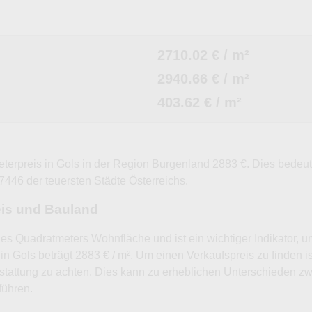
2710.02 € / m²
2940.66 € / m²
403.62 € / m²
eterpreis in Gols in der Region Burgenland 2883 €. Dies bedeu
 7446 der teuersten Städte Österreichs.
eis und Bauland
nes Quadratmeters Wohnfläche und ist ein wichtiger Indikator, 
in Gols beträgt 2883 € / m². Um einen Verkaufspreis zu finden i
tattung zu achten. Dies kann zu erheblichen Unterschieden 
führen.