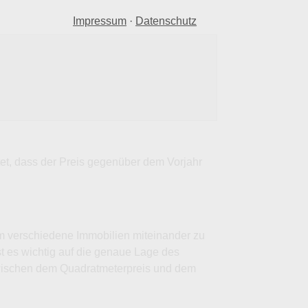
Impressum
·
Datenschutz
tet, dass der Preis gegenüber dem Vorjahr
um verschiedene Immobilien miteinander zu
st es wichtig auf die genaue Lage des
zwischen dem Quadratmeterpreis und dem