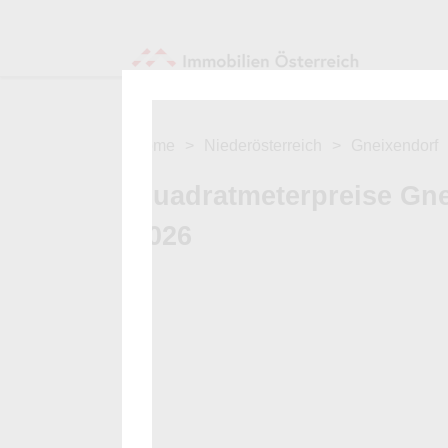
Home
Niederösterreich
Gneixendorf
Quadratmeterpreise Gn
2026