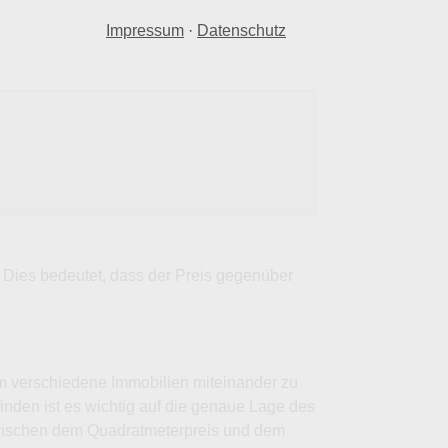
Impressum
·
Datenschutz
. Dies bedeutet, dass der Preis gegenüber
um verschiedene Immobilien miteinander zu
finden ist es wichtig auf die genaue Lage des
zwischen dem Quadratmeterpreis und dem