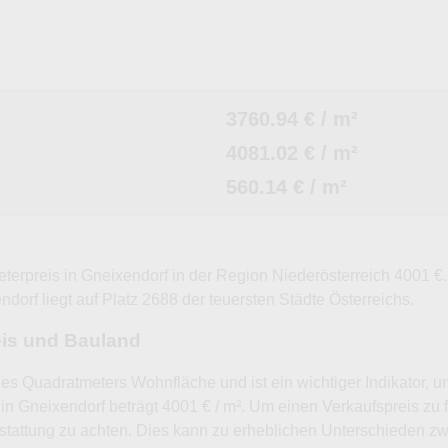
3760.94 € / m²
4081.02 € / m²
560.14 € / m²
eterpreis in Gneixendorf in der Region Niederösterreich 4001 €
dorf liegt auf Platz 2688 der teuersten Städte Österreichs.
eis und Bauland
nes Quadratmeters Wohnfläche und ist ein wichtiger Indikator, 
in Gneixendorf beträgt 4001 € / m². Um einen Verkaufspreis zu 
tattung zu achten. Dies kann zu erheblichen Unterschieden 