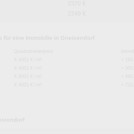
2370 €
2249 €
für eine Immobilie in Gneixendorf
Quadratmeterpreis
Immob
X 4001 € / m²
= 160
X 4001 € / m²
= 300
X 4001 € / m²
= 480
X 4001 € / m²
= 720
eixendorf