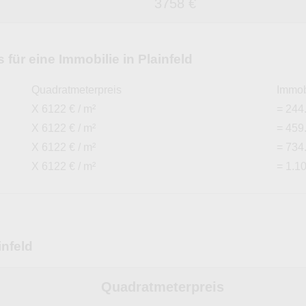
3758 €
für eine Immobilie in Plainfeld
Quadratmeterpreis
Immob
X 6122 € / m²
= 244
X 6122 € / m²
= 459
X 6122 € / m²
= 734
X 6122 € / m²
= 1.1
nfeld
Quadratmeterpreis