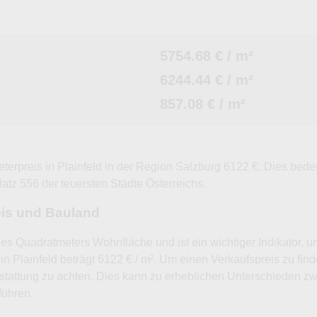
5754.68 € / m²
6244.44 € / m²
857.08 € / m²
eterpreis in Plainfeld in der Region Salzburg 6122 €. Dies bed
Platz 556 der teuersten Städte Österreichs.
eis und Bauland
nes Quadratmeters Wohnfläche und ist ein wichtiger Indikator, 
in Plainfeld beträgt 6122 € / m². Um einen Verkaufspreis zu fin
tattung zu achten. Dies kann zu erheblichen Unterschieden 
führen.