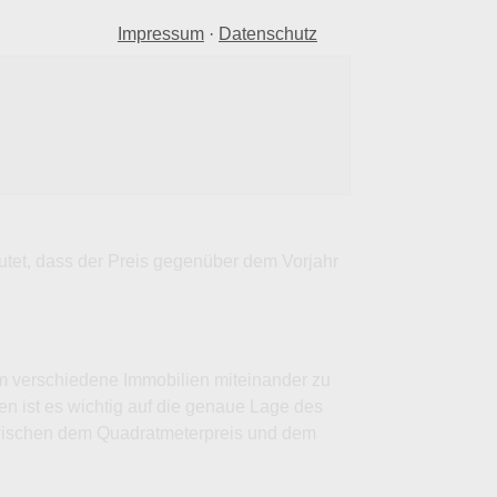
Impressum
·
Datenschutz
eutet, dass der Preis gegenüber dem Vorjahr
um verschiedene Immobilien miteinander zu
den ist es wichtig auf die genaue Lage des
zwischen dem Quadratmeterpreis und dem