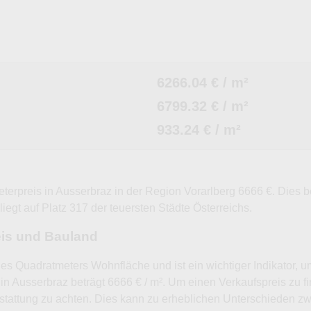
6266.04 € / m²
6799.32 € / m²
933.24 € / m²
eterpreis in Ausserbraz in der Region Vorarlberg 6666 €. Dies
iegt auf Platz 317 der teuersten Städte Österreichs.
eis und Bauland
nes Quadratmeters Wohnfläche und ist ein wichtiger Indikator, 
in Ausserbraz beträgt 6666 € / m². Um einen Verkaufspreis zu f
tattung zu achten. Dies kann zu erheblichen Unterschieden 