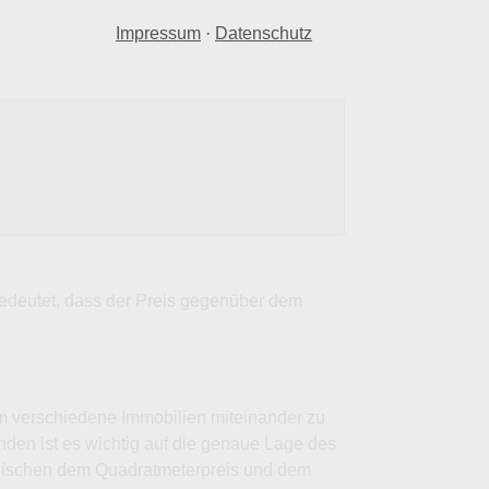
Impressum
·
Datenschutz
 bedeutet, dass der Preis gegenüber dem
um verschiedene Immobilien miteinander zu
inden ist es wichtig auf die genaue Lage des
zwischen dem Quadratmeterpreis und dem