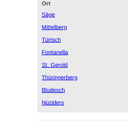
Ort
Säge
Mittelberg
Türtsch
Fontanella
St. Gerold
Thüringerberg
Bludesch
Nüziders