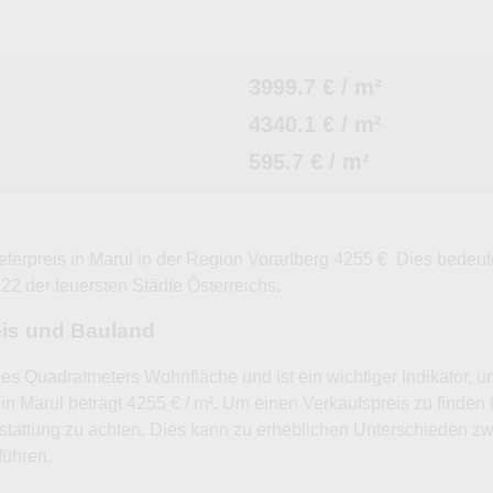
3999.7 € / m²
4340.1 € / m²
595.7 € / m²
eterpreis in Marul in der Region Vorarlberg 4255 €. Dies bedeu
222 der teuersten Städte Österreichs.
eis und Bauland
nes Quadratmeters Wohnfläche und ist ein wichtiger Indikator, 
in Marul beträgt 4255 € / m². Um einen Verkaufspreis zu finden 
tattung zu achten. Dies kann zu erheblichen Unterschieden 
führen.