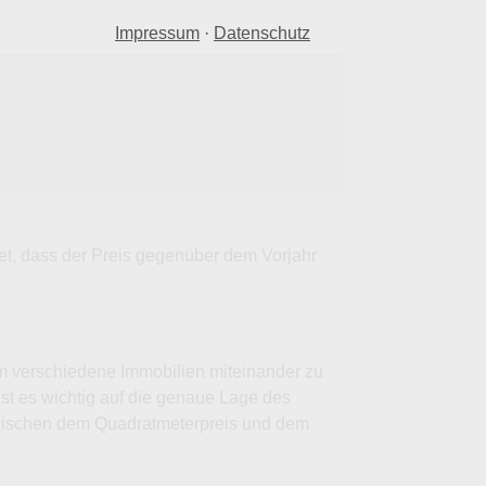
Impressum
·
Datenschutz
tet, dass der Preis gegenüber dem Vorjahr
um verschiedene Immobilien miteinander zu
ist es wichtig auf die genaue Lage des
zwischen dem Quadratmeterpreis und dem