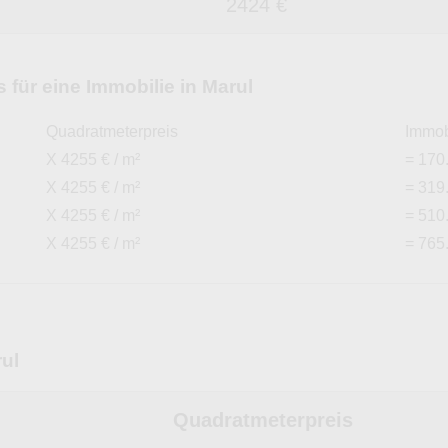
2424 €
für eine Immobilie in Marul
Quadratmeterpreis
Immob
X 4255 € / m²
= 170
X 4255 € / m²
= 319
X 4255 € / m²
= 510
X 4255 € / m²
= 765
ul
Quadratmeterpreis