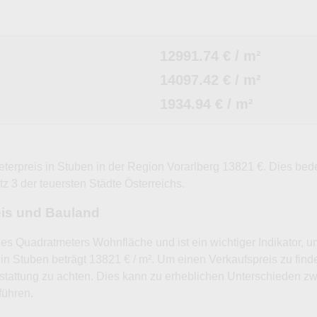
12991.74 € / m²
14097.42 € / m²
1934.94 € / m²
eterpreis in Stuben in der Region Vorarlberg 13821 €. Dies bed
tz 3 der teuersten Städte Österreichs.
eis und Bauland
nes Quadratmeters Wohnfläche und ist ein wichtiger Indikator, 
in Stuben beträgt 13821 € / m². Um einen Verkaufspreis zu find
tattung zu achten. Dies kann zu erheblichen Unterschieden 
führen.