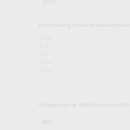
2015
Berechnung eines Verkaufspreises 
Größe
40 m²
75 m²
120 m²
180 m²
Nahegelegene Städte rund um St
Ort