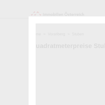
Home
Vorarlberg
Stuben
Quadratmeterpreise St