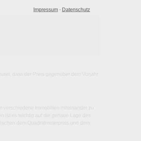
Impressum
·
Datenschutz
eutet, dass der Preis gegenüber dem Vorjahr
um verschiedene Immobilien miteinander zu
en ist es wichtig auf die genaue Lage des
zwischen dem Quadratmeterpreis und dem