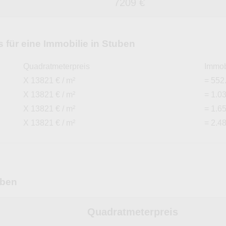
7209 €
für eine Immobilie in Stuben
Quadratmeterpreis
Immob
X 13821 € / m²
= 552
X 13821 € / m²
= 1.0
X 13821 € / m²
= 1.6
X 13821 € / m²
= 2.4
uben
Quadratmeterpreis